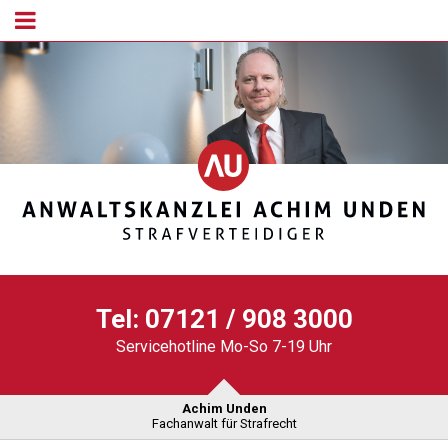
Tel:
07121 / 908 3000
Servicehotline Mo-So 7-19 Uhr
Achim Unden
Fachanwalt für Strafrecht