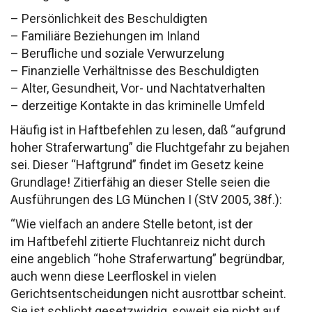
– Persönlichkeit des Beschuldigten
– Familiäre Beziehungen im Inland
– Berufliche und soziale Verwurzelung
– Finanzielle Verhältnisse des Beschuldigten
– Alter, Gesundheit, Vor- und Nachtatverhalten
– derzeitige Kontakte in das kriminelle Umfeld
Häufig ist in Haftbefehlen zu lesen, daß
“aufgrund
hoher Straferwartung”
die Fluchtgefahr
zu bejahen
sei. Dieser “Haftgrund” findet im Gesetz
keine
Grundlage!
Zitierfähig an dieser Stelle seien die
Ausführungen
des LG München I (StV 2005, 38f.):
“Wie vielfach an andere Stelle betont, ist der
im
Haftbefehl zitierte Fluchtanreiz nicht durch
eine
angeblich “hohe Straferwartung” begründbar,
auch wenn
diese Leerfloskel in vielen
Gerichtsentscheidungen nicht
ausrottbar scheint.
Sie ist schlicht gesetzwidrig
, soweit
sie nicht auf