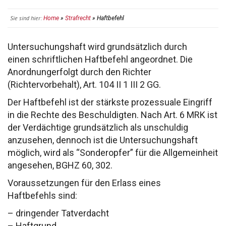
Sie sind hier:
Home
»
Strafrecht
» Haftbefehl
Untersuchungshaft wird grundsätzlich durch
einen
schriftlichen Haftbefehl angeordnet. Die
Anordnung
erfolgt durch den Richter
(Richtervorbehalt),
Art. 104 II 1 III 2 GG.
Der Haftbefehl ist der stärkste prozessuale
Eingriff
in die Rechte des Beschuldigten.
Nach Art. 6 MRK ist
der Verdächtige grundsätz
lich als unschuldig
anzusehen, dennoch ist die
Untersuchungshaft
möglich, wird als “Sonderopfer”
für die Allgemeinheit
angesehen, BGHZ 60, 302.
Voraussetzungen für den Erlass eines
Haftbefehls
sind:
–
dringender Tatverdacht
–
Haftgrund