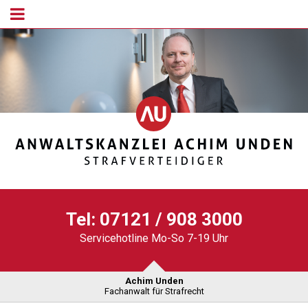
Tel:
07121 / 908 3000
Servicehotline Mo-So 7-19 Uhr
Achim Unden
Fachanwalt für Strafrecht