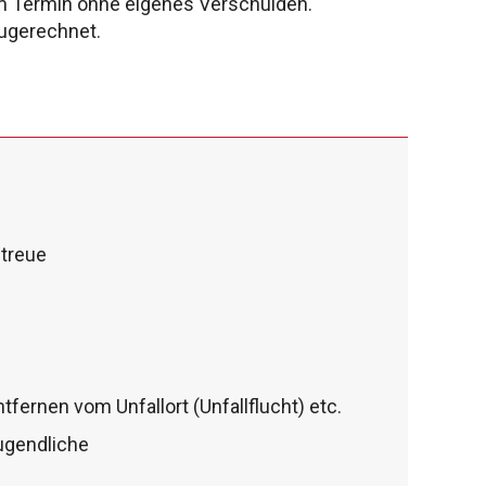
m Termin ohne eigenes Verschulden.
ugerechnet.
ntreue
tfernen vom Unfallort (Unfallflucht) etc.
ugendliche