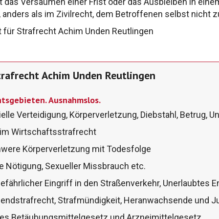
t das
Versäumen einer Frist oder das Ausbleiben in
eine
, anders
als im Zivilrecht, dem Betroffenen selbst nicht
z
t
für Strafrecht Achim Unden
Reutlingen
trafrecht Achim Unden Reutlingen
chtsgebieten. Ausnahmslos.
elle Verteidigung, Körperverletzung, Diebstahl, Betrug, U
 im Wirtschaftsstrafrecht
chwere Körperverletzung mit Todesfolge
e Nötigung, Sexueller Missbrauch etc.
fährlicher Eingriff in den Straßenverkehr, Unerlaubtes En
gendstrafrecht, Strafmündigkeit, Heranwachsende und J
 des Betäubungsmittelgesetz und Arzneimittelgesetz