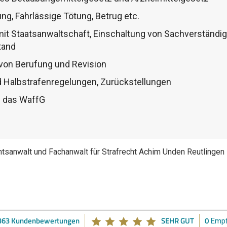
ng, Fahrlässige Tötung, Betrug etc.
t Staatsanwaltschaft, Einschaltung von Sachverständige
tand
von Berufung und Revision
nd Halbstrafenregelungen, Zurückstellungen
n das WaffG
tsanwalt und Fachanwalt für Strafrecht Achim Unden Reutlingen
363 Kundenbewertungen
SEHR GUT
0
Empf